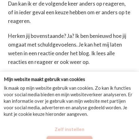
Dan kan ik er de volgende keer anders op reageren,
of in ieder geval een keuze hebben om er anders op te
reageren.
Herken jij bovenstaande? Ja? Ik ben benieuwd hoe jij
omgaat met schuldgevoelens. Je kan het mij laten
weten in een reactie onder het blog. Ik lees alle
reacties en reageer er ook weer op.
Mijn website maakt gebruik van cookies
Ik maak op mijn website gebruik van cookies. Zo kan ik functies
voor social media bieden en mijn websiteverkeer analyseren. Er
Vorige post
kan informatie over je gebruik van mijn website met partijen
Wat kan je doen bij een burnout? Handvatten!
voor social media, adverteren en analyse gedeeld worden. Je
kunt je cookie keuze hieronder aangeven.
Volgende post
Word je teveel geleefd door jouw perfectionisme?
Zelf instellen