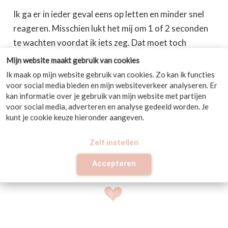
Ik ga er in ieder geval eens op letten en minder snel
reageren. Misschien lukt het mij om 1 of 2 seconden
te wachten voordat ik iets zeg. Dat moet toch
lukken?
Mijn website maakt gebruik van cookies
Ik maak op mijn website gebruik van cookies. Zo kan ik functies
Want als ik wat wil veranderen, moet ik ook wat
voor social media bieden en mijn websiteverkeer analyseren. Er
anders gaan doen toch?
kan informatie over je gebruik van mijn website met partijen
voor social media, adverteren en analyse gedeeld worden. Je
kunt je cookie keuze hieronder aangeven.
Ik ben benieuwd naar jouw bosmannetjes en jouw
reactie erop.
Zelf instellen
Laat je het mij hieronder weten?
Accepteren