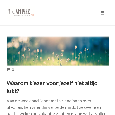
Toggle 
Skip
to
content
COMMENTS
0
Waarom kiezen voor jezelf niet altijd
lukt?
Van de week had ik het met vriendinnen over
afvallen. Een vriendin vertelde mij dat ze over een
aantal weken op vakantie gaat en graag wilt afvallen.